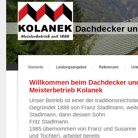
Dachdecker un
Startseite
Leistungsangebot
Referenzen
Unt
Willkommen beim Dachdecker un
Meisterbetrieb Kolanek
Unser Betrieb ist einer der traditionsreichste
Gegründet 1888 von Franz Stadlmann, weit
Stadlmann, dann dessen Sohn
Fritz Stadlmann.
1985 übernommen von Franz und Susanne 
und Tochter), arbeitet bereits